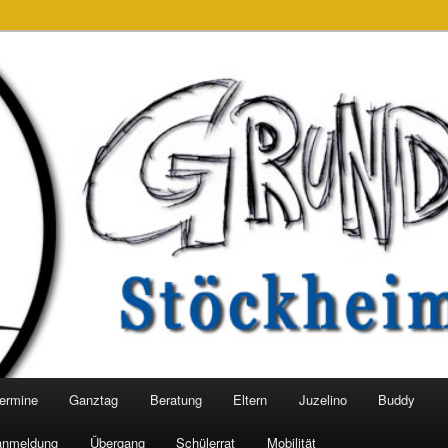
im-Leiferde
eim-Leiferde
ermine
Ganztag
Beratung
Eltern
Juzelino
Buddy
anmeldung
Übergang
Schülerrat
Mobilität